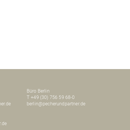
Büro Berlin
T +49 (30) 756 59 68-0
er.de
berlin@pecherundpartner.de
r.de