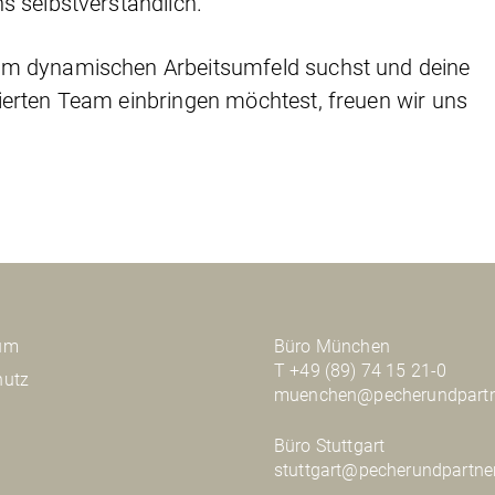
ns selbstverständlich.
em dynamischen Arbeitsumfeld suchst und deine
ierten Team einbringen möchtest, freuen wir uns
um
Büro München
T +49 (89) 74 15 21-0
hutz
muenchen@pecherundpartn
Büro Stuttgart
stuttgart@pecherundpartne