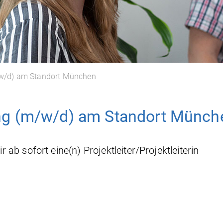
m/w/d) am Standort München
rung (m/w/d) am Standort Münch
b sofort eine(n) Projektleiter/Projektleiterin