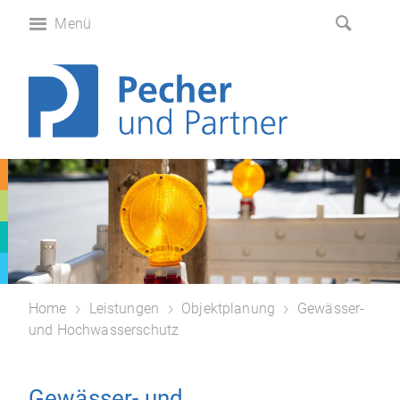
Menü
Home
Leistungen
Objektplanung
Gewässer-
und Hochwasserschutz
Gewässer- und